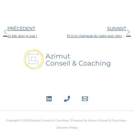
Précédent
S
PRÉCÉDENT
SUIVANT
Je fais donc je suis !
Et si on changeait de cadre pour mieux avancer?
Copyright © 2026 Azimut Conseil & Coaching | Powered by Azimut Conseil & Coaching -
Séverine Felley