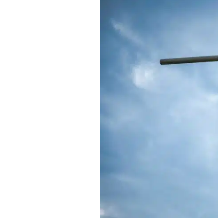
management
intergénérationnel:
une
illusion
qui
coûte
cher