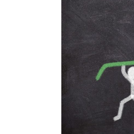
de
la
performance
:
repenser
les
entretiens
annuels