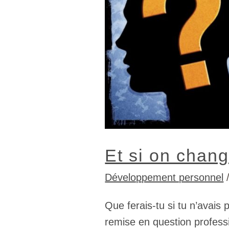
cadre
pour
mieux
avancer?
Et si on chan
Développement personnel
Que ferais-tu si tu n’avais 
remise en question professi