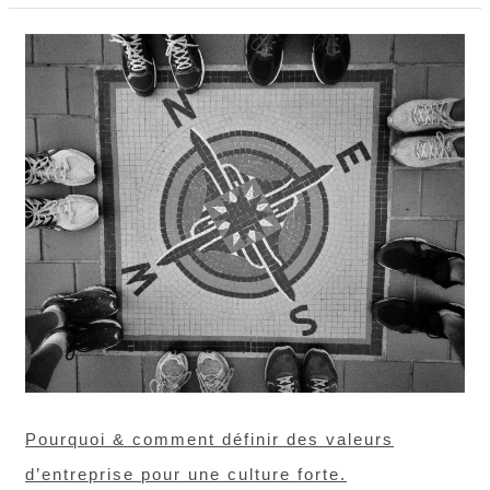
Pourquoi
&
comment
définir
des
valeurs
d’entreprise
pour
une
culture
forte.
Pourquoi & comment définir des valeurs
d’entreprise pour une culture forte.